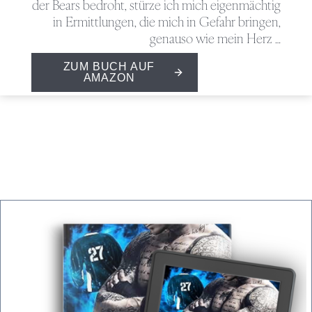
der Bears bedroht, stürze ich mich eigenmächtig
in Ermittlungen, die mich in Gefahr bringen,
genauso wie mein Herz …
ZUM BUCH AUF
AMAZON