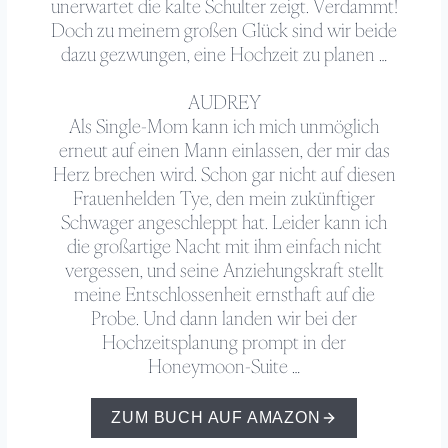
unerwartet die kalte Schulter zeigt. Verdammt!
Doch zu meinem großen Glück sind wir beide
dazu gezwungen, eine Hochzeit zu planen …
AUDREY
Als Single-Mom kann ich mich unmöglich
erneut auf einen Mann einlassen, der mir das
Herz brechen wird. Schon gar nicht auf diesen
Frauenhelden Tye, den mein zukünftiger
Schwager angeschleppt hat. Leider kann ich
die großartige Nacht mit ihm einfach nicht
vergessen, und seine Anziehungskraft stellt
meine Entschlossenheit ernsthaft auf die
Probe. Und dann landen wir bei der
Hochzeitsplanung prompt in der
Honeymoon-Suite …
ZUM BUCH AUF AMAZON