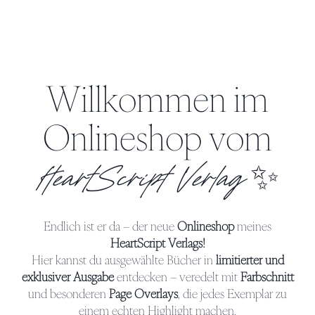
Willkommen im
Onlineshop vom
✨
HeartScript Verlag
Endlich ist er da – der neue
Onlineshop
meines
HeartScript Verlags!
Hier kannst du ausgewählte Bücher in
limitierter und
exklusiver Ausgabe
entdecken – veredelt mit
Farbschnitt
und besonderen
Page Overlays
, die jedes Exemplar zu
einem echten Highlight machen.